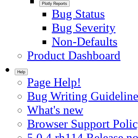
Plotly Reports
Bug Status
Bug Severity
Non-Defaults
Product Dashboard
Help
Page Help!
Bug Writing Guideline
What's new
Browser Support Poli
5.0.4.rh114 Release no