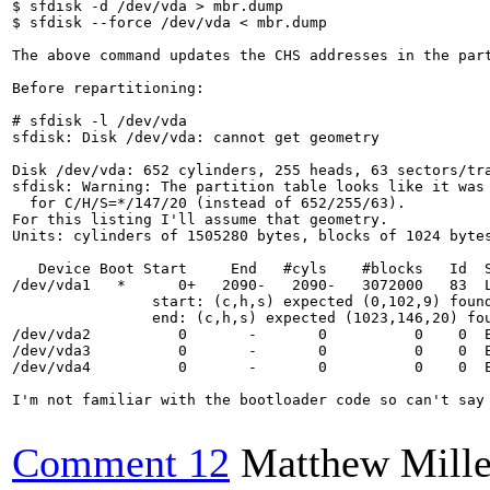
$ sfdisk -d /dev/vda > mbr.dump

$ sfdisk --force /dev/vda < mbr.dump

The above command updates the CHS addresses in the par
Before repartitioning:

# sfdisk -l /dev/vda

sfdisk: Disk /dev/vda: cannot get geometry

Disk /dev/vda: 652 cylinders, 255 heads, 63 sectors/tra
sfdisk: Warning: The partition table looks like it was 
  for C/H/S=*/147/20 (instead of 652/255/63).

For this listing I'll assume that geometry.

Units: cylinders of 1505280 bytes, blocks of 1024 bytes
   Device Boot Start     End   #cyls    #blocks   Id  S
/dev/vda1   *      0+   2090-   2090-   3072000   83  L
		start: (c,h,s) expected (0,102,9) found (0,32,33)

		end: (c,h,s) expected (1023,146,20) found (382,146,20)

/dev/vda2          0       -       0          0    0  E
/dev/vda3          0       -       0          0    0  E
/dev/vda4          0       -       0          0    0  E
I'm not familiar with the bootloader code so can't say
Comment 12
Matthew Mille