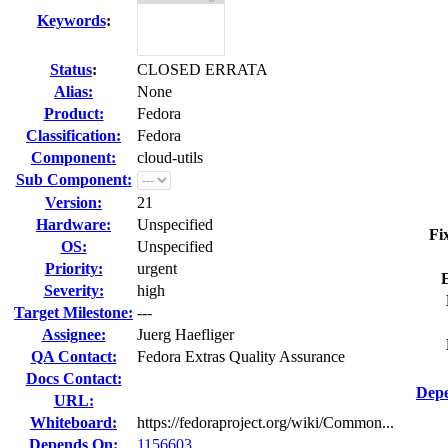
Keywords
:
Status
:
CLOSED ERRATA
Alias:
None
Product:
Fedora
Classification:
Fedora
Component:
cloud-utils
Sub Component:
Version:
21
Hardware:
Unspecified
Fi
OS:
Unspecified
Priority:
urgent
Severity:
high
Target Milestone:
---
Assignee:
Juerg Haefliger
QA Contact:
Fedora Extras Quality Assurance
Docs Contact:
Depe
URL:
Whiteboard:
https://fedoraproject.org/wiki/Common...
Depends On:
1156603