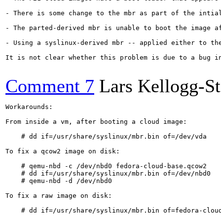
- There is some change to the mbr as part of the intia
- The parted-derived mbr is unable to boot the image af
- Using a syslinux-derived mbr -- applied either to th
It is not clear whether this problem is due to a bug i
Comment 7
Lars Kellogg-S
Workarounds:

From inside a vm, after booting a cloud image:

    # dd if=/usr/share/syslinux/mbr.bin of=/dev/vda

To fix a qcow2 image on disk:

    # qemu-nbd -c /dev/nbd0 fedora-cloud-base.qcow2

    # dd if=/usr/share/syslinux/mbr.bin of=/dev/nbd0

    # qemu-nbd -d /dev/nbd0

To fix a raw image on disk:

    # dd if=/usr/share/syslinux/mbr.bin of=fedora-cloud