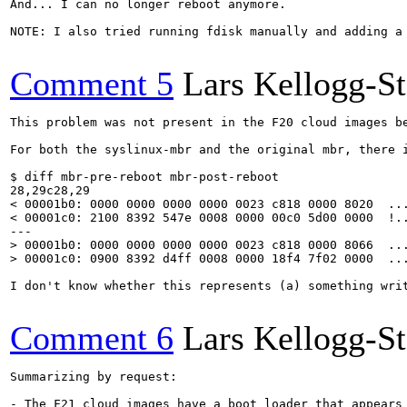
And... I can no longer reboot anymore.

NOTE: I also tried running fdisk manually and adding a
Comment 5
Lars Kellogg-S
This problem was not present in the F20 cloud images b
For both the syslinux-mbr and the original mbr, there i
$ diff mbr-pre-reboot mbr-post-reboot

28,29c28,29

< 00001b0: 0000 0000 0000 0000 0023 c818 0000 8020  ...
< 00001c0: 2100 8392 547e 0008 0000 00c0 5d00 0000  !..
> 00001b0: 0000 0000 0000 0000 0023 c818 0000 8066  ...
> 00001c0: 0900 8392 d4ff 0008 0000 18f4 7f02 0000  ..
I don't know whether this represents (a) something wri
Comment 6
Lars Kellogg-S
Summarizing by request:

- The F21 cloud images have a boot loader that appears 