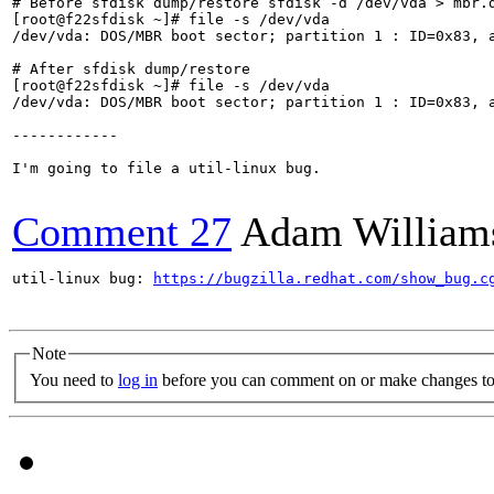
# Before sfdisk dump/restore sfdisk -d /dev/vda > mbr.d
[root@f22sfdisk ~]# file -s /dev/vda

/dev/vda: DOS/MBR boot sector; partition 1 : ID=0x83, a
# After sfdisk dump/restore

[root@f22sfdisk ~]# file -s /dev/vda

/dev/vda: DOS/MBR boot sector; partition 1 : ID=0x83, a
------------

I'm going to file a util-linux bug.

Comment 27
Adam William
util-linux bug: 
https://bugzilla.redhat.com/show_bug.c
Note
You need to
log in
before you can comment on or make changes to 