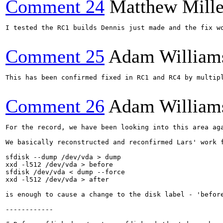
Comment 24
Matthew Mille
I tested the RC1 builds Dennis just made and the fix wo
Comment 25
Adam William
This has been confirmed fixed in RC1 and RC4 by multipl
Comment 26
Adam William
For the record, we have been looking into this area ag
We basically reconstructed and reconfirmed Lars' work f
sfdisk --dump /dev/vda > dump

xxd -l512 /dev/vda > before

sfdisk /dev/vda < dump --force

xxd -l512 /dev/vda > after

is enough to cause a change to the disk label - 'befor
------------
