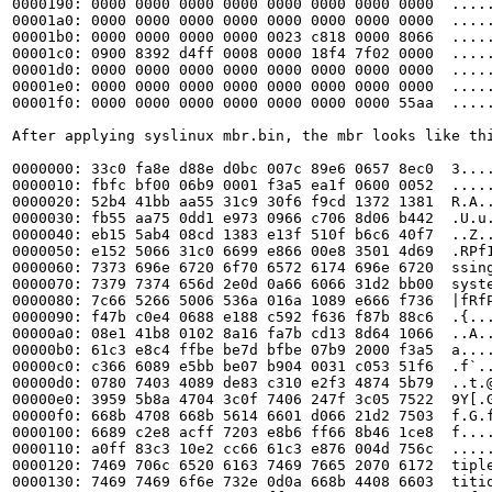
0000190: 0000 0000 0000 0000 0000 0000 0000 0000  .....
00001a0: 0000 0000 0000 0000 0000 0000 0000 0000  .....
00001b0: 0000 0000 0000 0000 0023 c818 0000 8066  .....
00001c0: 0900 8392 d4ff 0008 0000 18f4 7f02 0000  .....
00001d0: 0000 0000 0000 0000 0000 0000 0000 0000  .....
00001e0: 0000 0000 0000 0000 0000 0000 0000 0000  .....
00001f0: 0000 0000 0000 0000 0000 0000 0000 55aa  .....
After applying syslinux mbr.bin, the mbr looks like thi
0000000: 33c0 fa8e d88e d0bc 007c 89e6 0657 8ec0  3....
0000010: fbfc bf00 06b9 0001 f3a5 ea1f 0600 0052  .....
0000020: 52b4 41bb aa55 31c9 30f6 f9cd 1372 1381  R.A..
0000030: fb55 aa75 0dd1 e973 0966 c706 8d06 b442  .U.u.
0000040: eb15 5ab4 08cd 1383 e13f 510f b6c6 40f7  ..Z..
0000050: e152 5066 31c0 6699 e866 00e8 3501 4d69  .RPf1
0000060: 7373 696e 6720 6f70 6572 6174 696e 6720  ssing
0000070: 7379 7374 656d 2e0d 0a66 6066 31d2 bb00  syste
0000080: 7c66 5266 5006 536a 016a 1089 e666 f736  |fRfP
0000090: f47b c0e4 0688 e188 c592 f636 f87b 88c6  .{...
00000a0: 08e1 41b8 0102 8a16 fa7b cd13 8d64 1066  ..A..
00000b0: 61c3 e8c4 ffbe be7d bfbe 07b9 2000 f3a5  a....
00000c0: c366 6089 e5bb be07 b904 0031 c053 51f6  .f`..
00000d0: 0780 7403 4089 de83 c310 e2f3 4874 5b79  ..t.@
00000e0: 3959 5b8a 4704 3c0f 7406 247f 3c05 7522  9Y[.G
00000f0: 668b 4708 668b 5614 6601 d066 21d2 7503  f.G.f
0000100: 6689 c2e8 acff 7203 e8b6 ff66 8b46 1ce8  f....
0000110: a0ff 83c3 10e2 cc66 61c3 e876 004d 756c  .....
0000120: 7469 706c 6520 6163 7469 7665 2070 6172  tiple
0000130: 7469 7469 6f6e 732e 0d0a 668b 4408 6603  titio