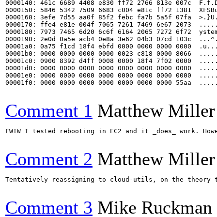
0000140: 461c 6689 4408 e830 ff72 2766 813e 007c  F.f.D
0000150: 5846 5342 7509 6683 c004 e81c ff72 1381  XFSBu
0000160: 3efe 7d55 aa0f 85f2 febc fa7b 5a5f 07fa  >.}U.
0000170: ffe4 e81e 004f 7065 7261 7469 6e67 2073  .....
0000180: 7973 7465 6d20 6c6f 6164 2065 7272 6f72  ystem
0000190: 2e0d 0a5e acb4 0e8a 3e62 04b3 07cd 103c  ...^.
00001a0: 0a75 f1cd 18f4 ebfd 0000 0000 0000 0000  .u...
00001b0: 0000 0000 0000 0000 0023 c818 0000 8066  .....
00001c0: 0900 8392 d4ff 0008 0000 18f4 7f02 0000  .....
00001d0: 0000 0000 0000 0000 0000 0000 0000 0000  .....
00001e0: 0000 0000 0000 0000 0000 0000 0000 0000  .....
00001f0: 0000 0000 0000 0000 0000 0000 0000 55aa  .....
Comment 1
Matthew Miller
FWIW I tested rebooting in EC2 and it _does_ work. How
Comment 2
Matthew Miller
Tentatively reassigning to cloud-utils, on the theory t
Comment 3
Mike Ruckman