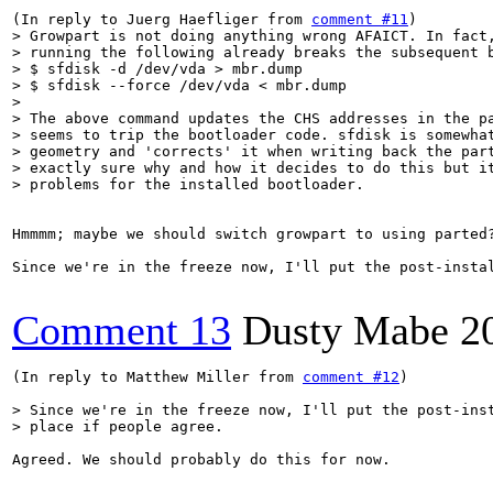
(In reply to Juerg Haefliger from 
comment #11
> Growpart is not doing anything wrong AFAICT. In fact,
> running the following already breaks the subsequent b
> $ sfdisk -d /dev/vda > mbr.dump

> $ sfdisk --force /dev/vda < mbr.dump

> 

> The above command updates the CHS addresses in the pa
> seems to trip the bootloader code. sfdisk is somewhat
> geometry and 'corrects' it when writing back the part
> exactly sure why and how it decides to do this but it
> problems for the installed bootloader.
Hmmmm; maybe we should switch growpart to using parted?
Since we're in the freeze now, I'll put the post-insta
Comment 13
Dusty Mabe
2
(In reply to Matthew Miller from 
comment #12
)

> Since we're in the freeze now, I'll put the post-inst
> place if people agree. 
Agreed. We should probably do this for now.
