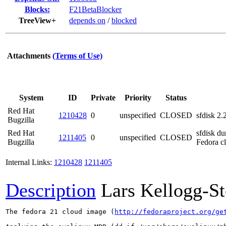
Blocks:
F21BetaBlocker
TreeView+
depends on
/
blocked
Attachments
(Terms of Use)
System
ID
Private
Priority
Status
Red Hat
1210428
0
unspecified
CLOSED
sfdisk 2.
Bugzilla
Red Hat
sfdisk du
1211405
0
unspecified
CLOSED
Bugzilla
Fedora c
Internal Links:
1210428
1211405
Description
Lars Kellogg-S
The fedora 21 cloud image (
http://fedoraproject.org/ge